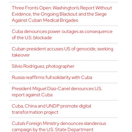
Three Fronts Open: Washington’s Report Without
Evidence, the Ongoing Blackout and the Siege
Against Cuban Medical Brigades
Cuba denounces power outages as consequence
of the U.S. blockade
Cuban president accuses US of genocide, seeking
takeover
Silvio Rodríguez, photographer
Russia reaffirms full solidarity with Cuba
President Miguel Díaz-Canel denounces U.S.
report against Cuba
Cuba, China and UNDP promote digital
transformation project
Cuba’s Foreign Ministry denounces slanderous
campaign by the U.S. State Department