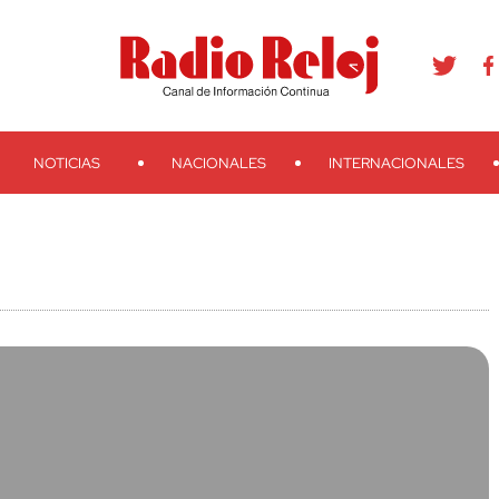
agram
Youtube
Telegram
Teveo
Ivoox
RSS
Search
NOTICIAS
NACIONALES
INTERNACIONALES