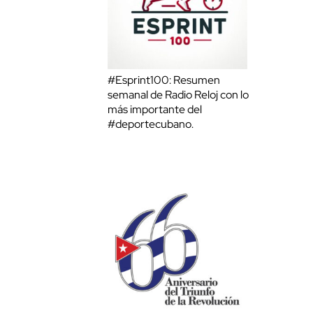
#Esprint100: Resumen
semanal de Radio Reloj con lo
más importante del
#deportecubano.