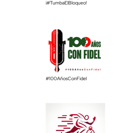
¡#TumbaElBloqueo!
#100AñosConFidel