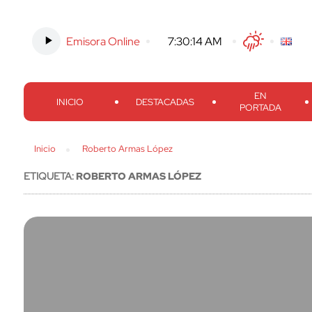
Emisora Online
-
7:30:15 AM
Twitter
Facebook
Threads
Inst
EN
INICIO
DESTACADAS
PORTADA
Inicio
Roberto Armas López
ETIQUETA:
ROBERTO ARMAS LÓPEZ