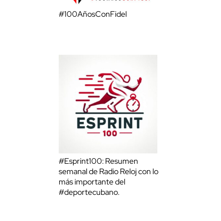
#100AñosConFidel
#Esprint100: Resumen
semanal de Radio Reloj con lo
más importante del
#deportecubano.