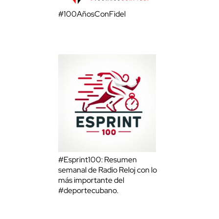
#100AñosConFidel
#Esprint100: Resumen
semanal de Radio Reloj con lo
más importante del
#deportecubano.