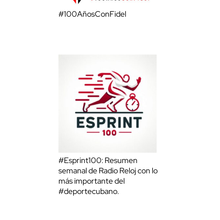
#100AñosConFidel
#Esprint100: Resumen
semanal de Radio Reloj con lo
más importante del
#deportecubano.