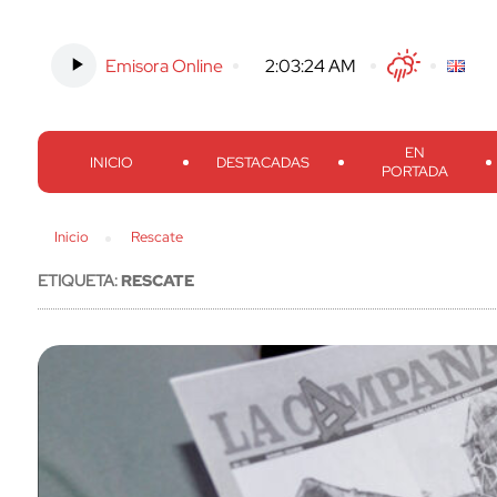
Emisora Online
-
2:03:25 AM
Twitter
Facebook
Threads
Inst
EN
INICIO
DESTACADAS
PORTADA
Inicio
Rescate
ETIQUETA:
RESCATE