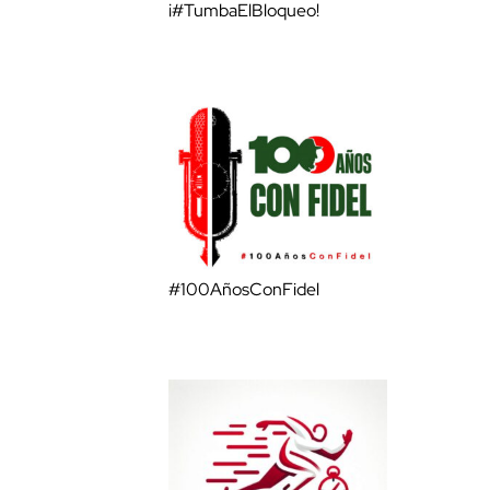
¡#TumbaElBloqueo!
#100AñosConFidel