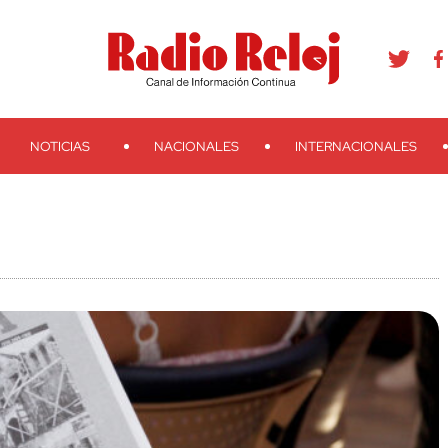
agram
Youtube
Telegram
Teveo
Ivoox
RSS
Search
NOTICIAS
NACIONALES
INTERNACIONALES