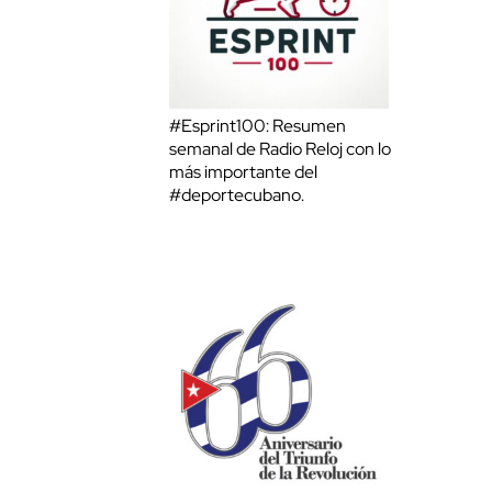
#Esprint100: Resumen
semanal de Radio Reloj con lo
más importante del
#deportecubano.