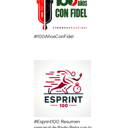
#100AñosConFidel
#Esprint100: Resumen
semanal de Radio Reloj con lo