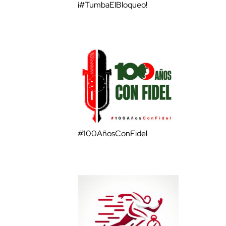
¡#TumbaElBloqueo!
#100AñosConFidel