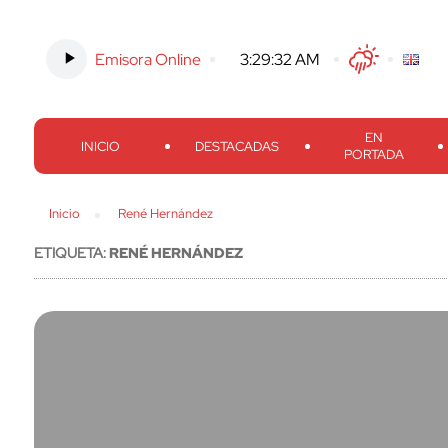
Emisora Online
-
3:29:33 AM
Twitter
Facebook
Threads
Inst
EN
INICIO
DESTACADAS
PORTADA
Inicio
René Hernández
ETIQUETA:
RENÉ HERNÁNDEZ