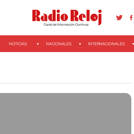
agram
Youtube
Telegram
Teveo
Ivoox
RSS
Search
NOTICIAS
NACIONALES
INTERNACIONALES