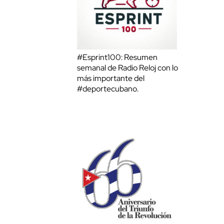
#Esprint100: Resumen
semanal de Radio Reloj con lo
más importante del
#deportecubano.