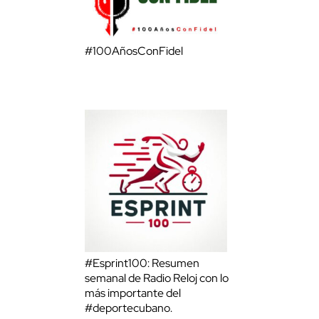
#100AñosConFidel
#Esprint100: Resumen
semanal de Radio Reloj con lo
más importante del
#deportecubano.