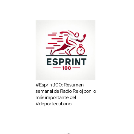
#Esprint100: Resumen
semanal de Radio Reloj con lo
más importante del
#deportecubano.