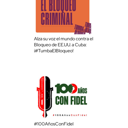
Alza su voz el mundo contra el
Bloqueo de EE.UU. a Cuba:
¡#TumbaElBloqueo!
#100AñosConFidel