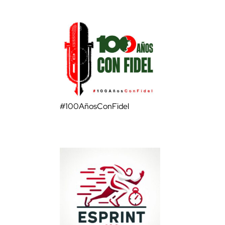
#100AñosConFidel