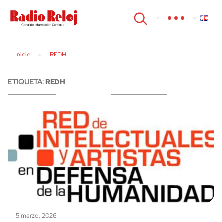
cerrar
Inicio
REDH
ETIQUETA:
REDH
5 marzo, 2026