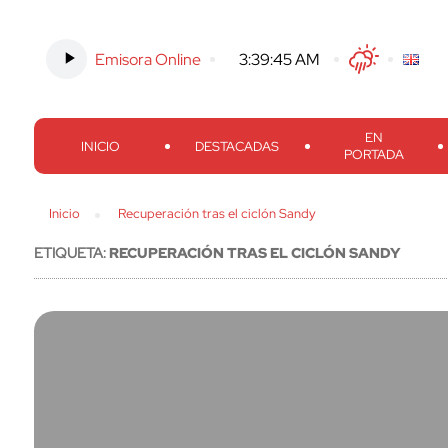
Emisora Online
-
3:39:45 AM
Twitter
Facebook
Threads
Inst
EN
INICIO
DESTACADAS
PORTADA
Inicio
Recuperación tras el ciclón Sandy
ETIQUETA:
RECUPERACIÓN TRAS EL CICLÓN SANDY