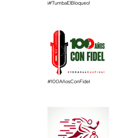
¡#TumbaElBloqueo!
#100AñosConFidel