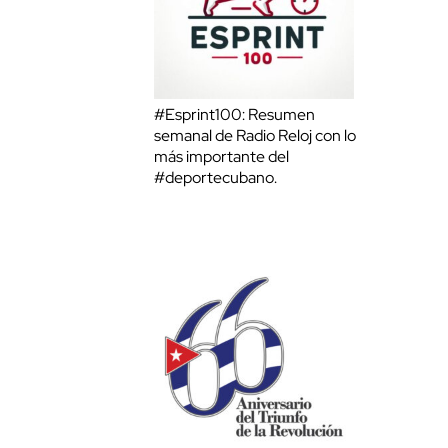
#Esprint100: Resumen
semanal de Radio Reloj con lo
más importante del
#deportecubano.