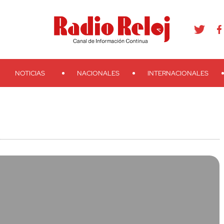
agram
Youtube
Telegram
Teveo
Ivoox
RSS
Search
NOTICIAS
NACIONALES
INTERNACIONALES