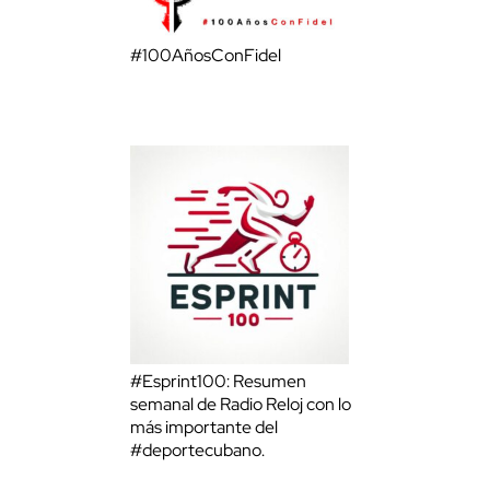
#100AñosConFidel
#Esprint100: Resumen
semanal de Radio Reloj con lo
más importante del
#deportecubano.