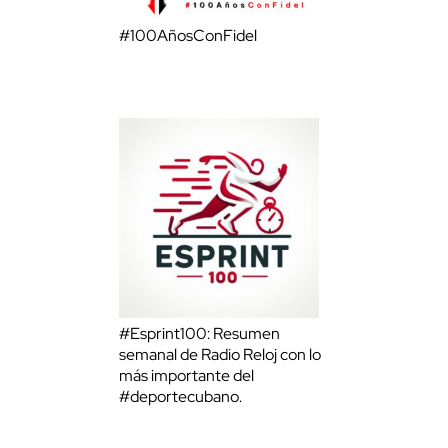
#100AñosConFidel
#Esprint100: Resumen
semanal de Radio Reloj con lo
más importante del
#deportecubano.