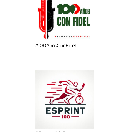
#100AñosConFidel