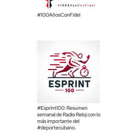
#100AñosConFidel
#Esprint100: Resumen
semanal de Radio Reloj con lo
más importante del
#deportecubano.