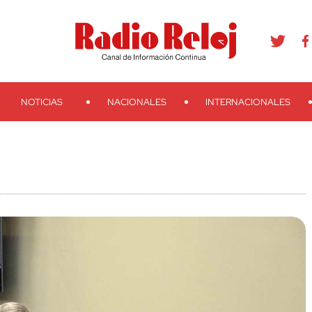
agram
Youtube
Telegram
Teveo
Ivoox
RSS
Search
NOTICIAS
NACIONALES
INTERNACIONALES