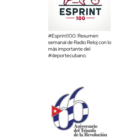
#Esprint100: Resumen
semanal de Radio Reloj con lo
más importante del
#deportecubano.