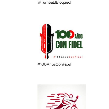
¡#TumbaElBloqueo!
#100AñosConFidel