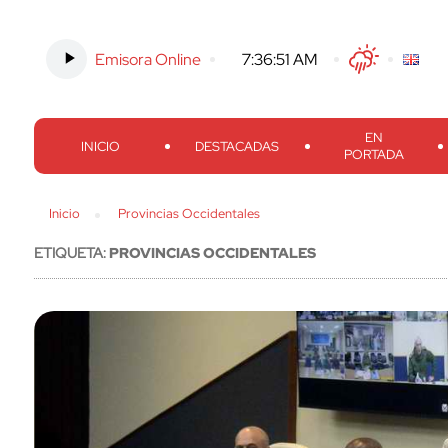
Emisora Online
-
7:36:52 AM
Twitter
Facebook
Threads
Inst
EN
INICIO
DESTACADAS
PORTADA
Inicio
Provincias Occidentales
ETIQUETA:
PROVINCIAS OCCIDENTALES