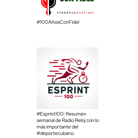
#100AñosConFidel
#Esprint100: Resumen
semanal de Radio Reloj con lo
más importante del
#deportecubano.