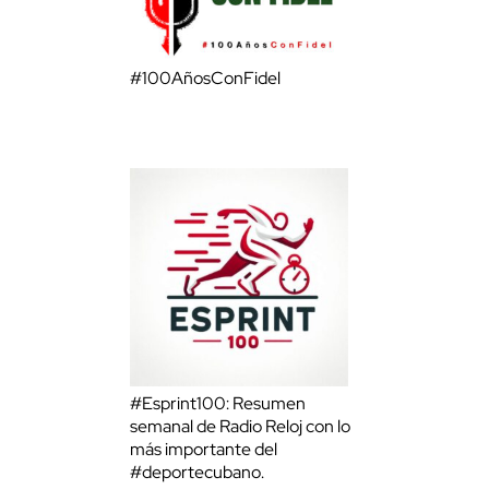
#100AñosConFidel
#Esprint100: Resumen
semanal de Radio Reloj con lo
más importante del
#deportecubano.