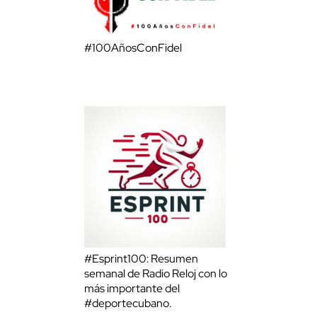
#100AñosConFidel
#Esprint100: Resumen
semanal de Radio Reloj con lo
más importante del
#deportecubano.