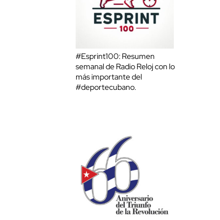
#Esprint100: Resumen
semanal de Radio Reloj con lo
más importante del
#deportecubano.