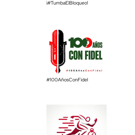
¡#TumbaElBloqueo!
#100AñosConFidel