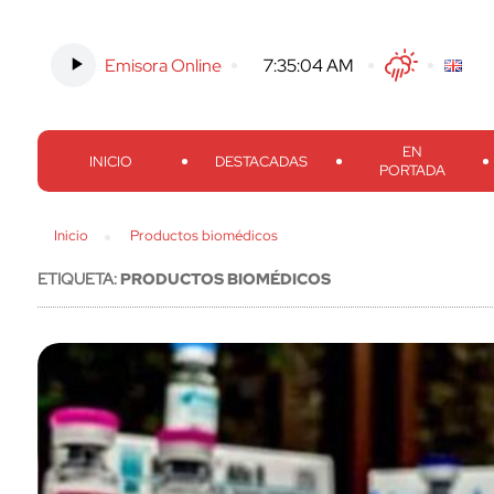
Emisora Online
-
7:35:05 AM
Twitter
Facebook
Threads
Inst
EN
INICIO
DESTACADAS
PORTADA
Inicio
Productos biomédicos
ETIQUETA:
PRODUCTOS BIOMÉDICOS