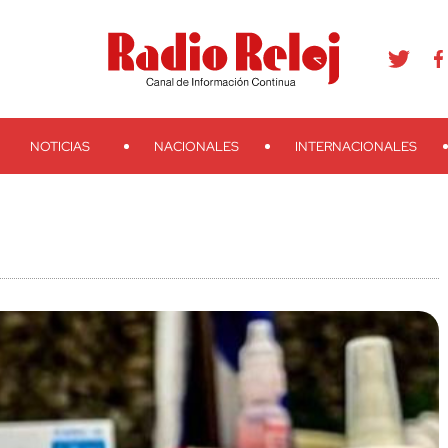
agram
Youtube
Telegram
Teveo
Ivoox
RSS
Search
NOTICIAS
NACIONALES
INTERNACIONALES