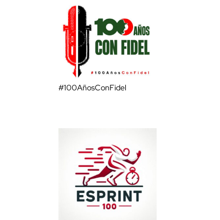
#100AñosConFidel