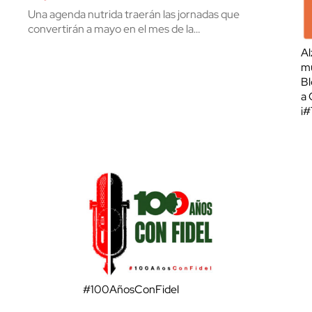
Una agenda nutrida traerán las jornadas que
convertirán a mayo en el mes de la…
Al
mu
Bl
a 
¡
#100AñosConFidel