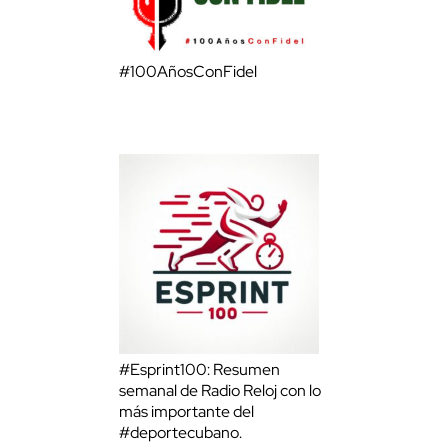
#100AñosConFidel
#Esprint100: Resumen
semanal de Radio Reloj con lo
más importante del
#deportecubano.