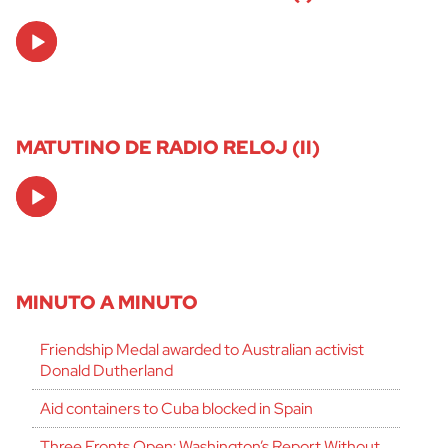
Audio
Player
MATUTINO DE RADIO RELOJ (II)
Audio
Player
MINUTO A MINUTO
Friendship Medal awarded to Australian activist
Donald Dutherland
Aid containers to Cuba blocked in Spain
Three Fronts Open: Washington’s Report Without