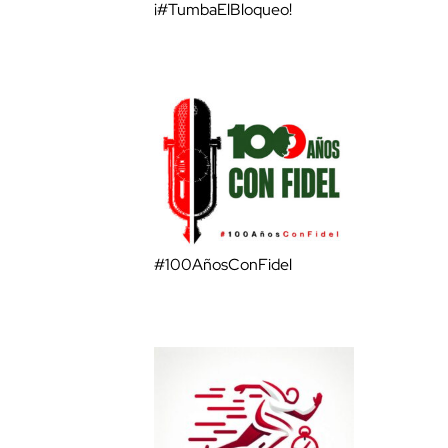
¡#TumbaElBloqueo!
#100AñosConFidel