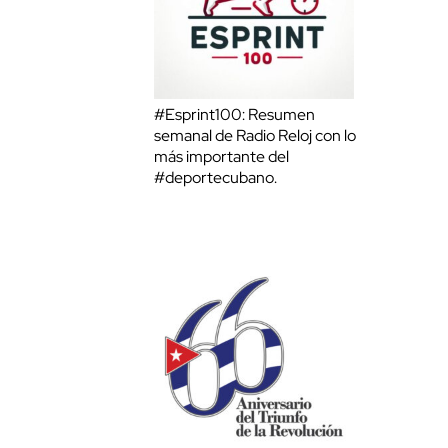
#Esprint100: Resumen
semanal de Radio Reloj con lo
más importante del
#deportecubano.