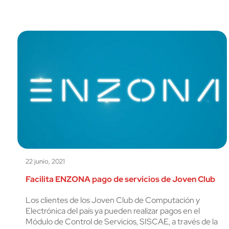
22 junio, 2021
Facilita ENZONA pago de servicios de Joven Club
Los clientes de los Joven Club de Computación y
Electrónica del país ya pueden realizar pagos en el
Módulo de Control de Servicios, SISCAE, a través de la