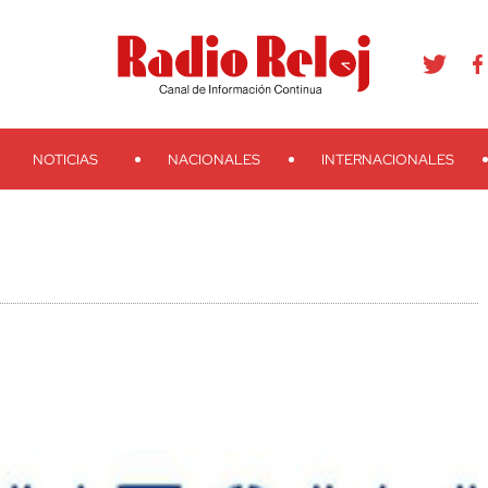
agram
Youtube
Telegram
Teveo
Ivoox
RSS
Search
NOTICIAS
NACIONALES
INTERNACIONALES