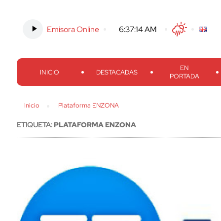
Emisora Online
-
6:37:15 AM
Twitter
Facebook
Threads
Inst
EN
INICIO
DESTACADAS
PORTADA
Inicio
Plataforma ENZONA
ETIQUETA:
PLATAFORMA ENZONA