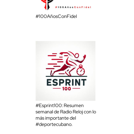
#100AñosConFidel
#Esprint100: Resumen
semanal de Radio Reloj con lo
más importante del
#deportecubano.