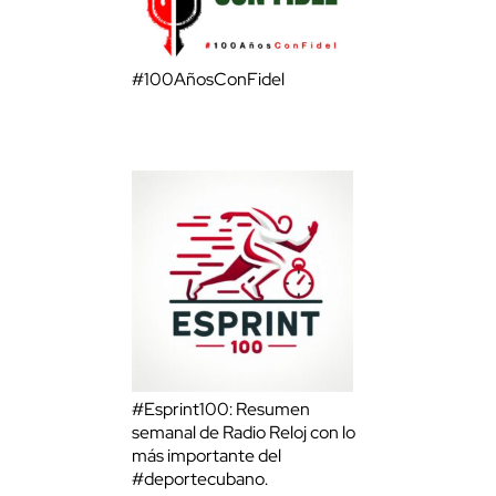
#100AñosConFidel
#Esprint100: Resumen
semanal de Radio Reloj con lo
más importante del
#deportecubano.