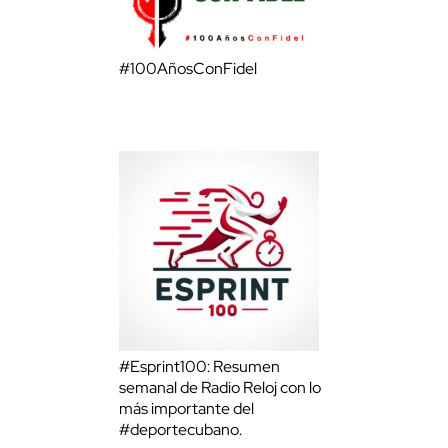
#100AñosConFidel
#Esprint100: Resumen
semanal de Radio Reloj con lo
más importante del
#deportecubano.