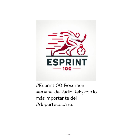
#Esprint100: Resumen
semanal de Radio Reloj con lo
más importante del
#deportecubano.