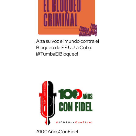
Alza su voz el mundo contra el
Bloqueo de EE.UU. a Cuba:
¡#TumbaElBloqueo!
#100AñosConFidel