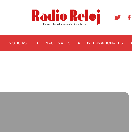
agram
Youtube
Telegram
Teveo
Ivoox
RSS
Search
NOTICIAS
NACIONALES
INTERNACIONALES