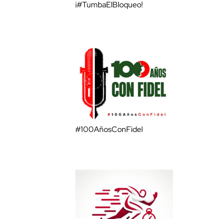
¡#TumbaElBloqueo!
#100AñosConFidel