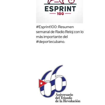
#Esprint100: Resumen
semanal de Radio Reloj con lo
más importante del
#deportecubano.