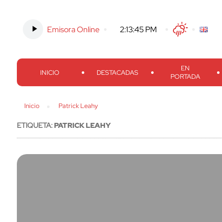
Emisora Online
-
2:13:46 PM
Twitter
Facebook
Threads
Inst
EN
INICIO
DESTACADAS
PORTADA
Inicio
Patrick Leahy
ETIQUETA:
PATRICK LEAHY