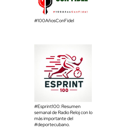
#100AñosConFidel
#Esprint100: Resumen
semanal de Radio Reloj con lo
más importante del
#deportecubano.