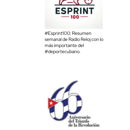
#Esprint100: Resumen
semanal de Radio Reloj con lo
más importante del
#deportecubano.