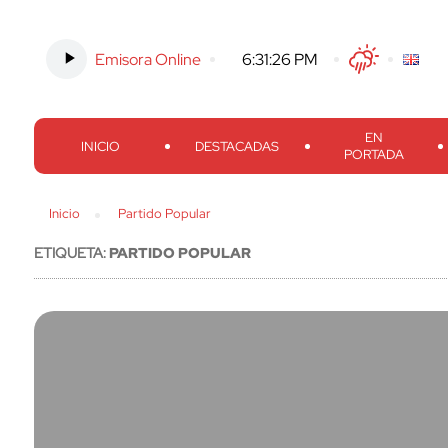
Emisora Online
-
6:31:26 PM
Twitter
Facebook
Threads
Inst
EN
INICIO
DESTACADAS
PORTADA
Inicio
Partido Popular
ETIQUETA:
PARTIDO POPULAR