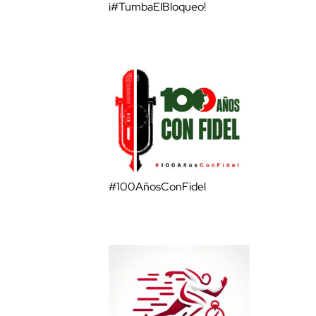
¡#TumbaElBloqueo!
#100AñosConFidel