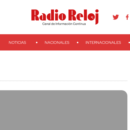
agram
Youtube
Telegram
Teveo
Ivoox
RSS
Search
NOTICIAS
NACIONALES
INTERNACIONALES