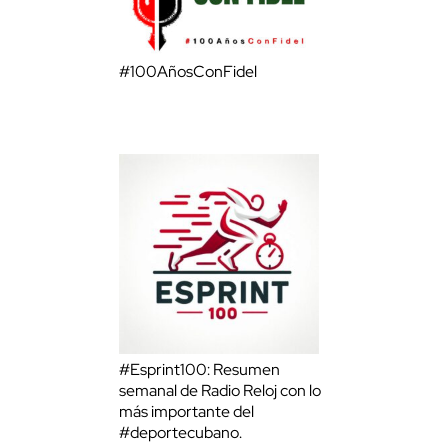
#100AñosConFidel
#Esprint100: Resumen
semanal de Radio Reloj con lo
más importante del
#deportecubano.