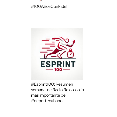
#100AñosConFidel
#Esprint100: Resumen
semanal de Radio Reloj con lo
más importante del
#deportecubano.