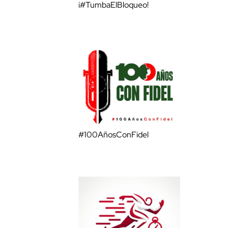
¡#TumbaElBloqueo!
#100AñosConFidel