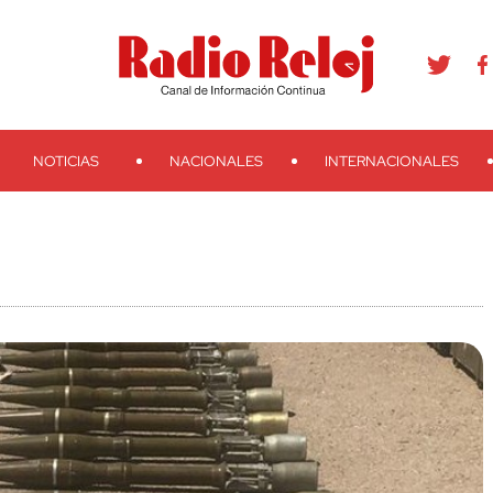
agram
Youtube
Telegram
Teveo
Ivoox
RSS
Search
NOTICIAS
NACIONALES
INTERNACIONALES