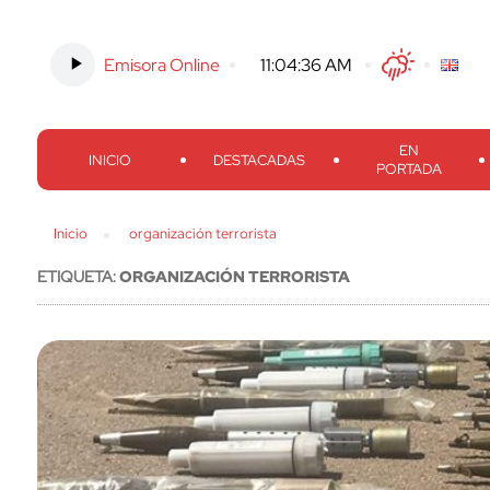
Emisora Online
-
11:04:37 AM
Twitter
Facebook
Threads
Inst
EN
INICIO
DESTACADAS
PORTADA
Inicio
organización terrorista
ETIQUETA:
ORGANIZACIÓN TERRORISTA