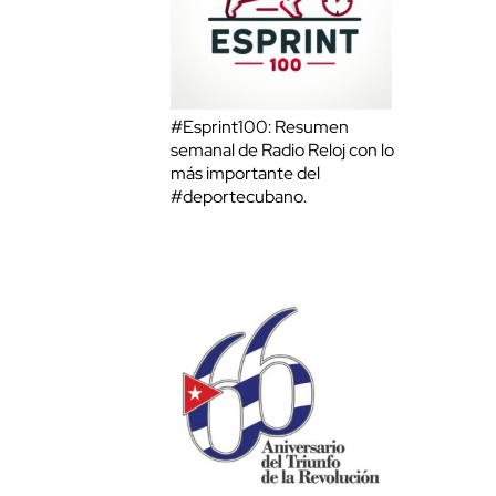
#Esprint100: Resumen
semanal de Radio Reloj con lo
más importante del
#deportecubano.