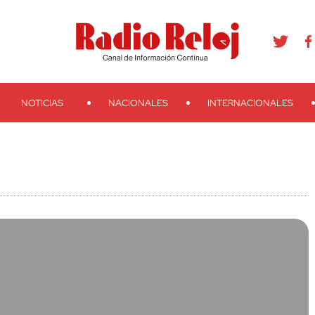
agram
Youtube
Telegram
Teveo
Ivoox
RSS
Search
NOTICIAS
NACIONALES
INTERNACIONALES