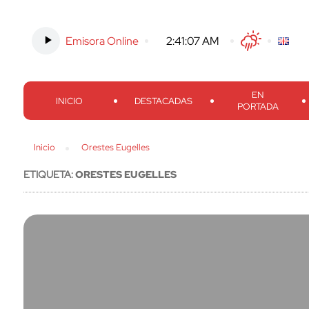
Emisora Online
-
2:41:08 AM
Twitter
Facebook
Threads
Inst
EN
INICIO
DESTACADAS
PORTADA
Inicio
Orestes Eugelles
ETIQUETA:
ORESTES EUGELLES