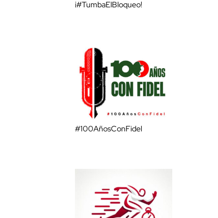
¡#TumbaElBloqueo!
#100AñosConFidel