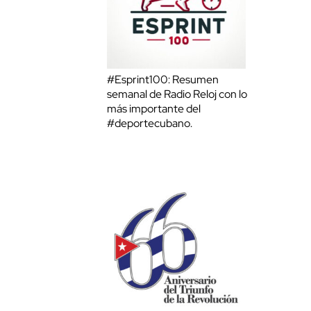
#Esprint100: Resumen
semanal de Radio Reloj con lo
más importante del
#deportecubano.