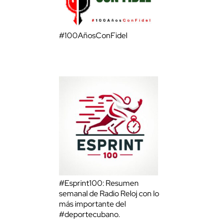
#100AñosConFidel
#Esprint100: Resumen
semanal de Radio Reloj con lo
más importante del
#deportecubano.