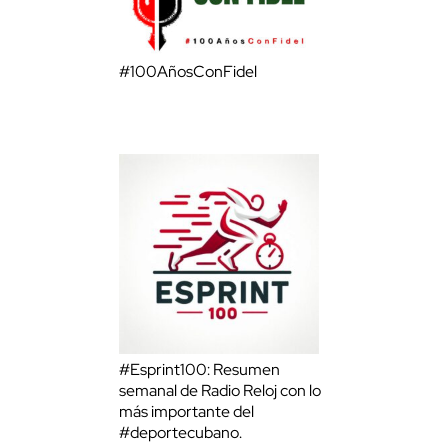
#100AñosConFidel
#Esprint100: Resumen
semanal de Radio Reloj con lo
más importante del
#deportecubano.