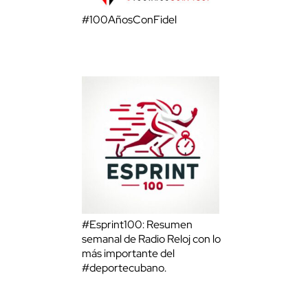
#100AñosConFidel
#Esprint100: Resumen
semanal de Radio Reloj con lo
más importante del
#deportecubano.