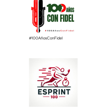
#100AñosConFidel