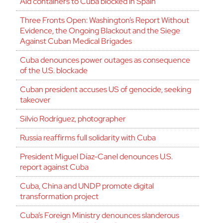
Aid containers to Cuba blocked in Spain
Three Fronts Open: Washington’s Report Without
Evidence, the Ongoing Blackout and the Siege
Against Cuban Medical Brigades
Cuba denounces power outages as consequence
of the U.S. blockade
Cuban president accuses US of genocide, seeking
takeover
Silvio Rodríguez, photographer
Russia reaffirms full solidarity with Cuba
President Miguel Díaz-Canel denounces U.S.
report against Cuba
Cuba, China and UNDP promote digital
transformation project
Cuba’s Foreign Ministry denounces slanderous