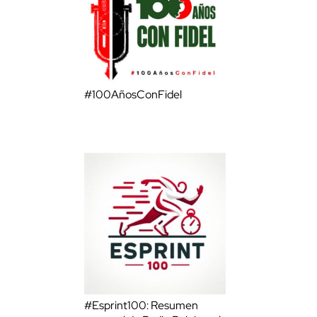
#100AñosConFidel
#Esprint100: Resumen