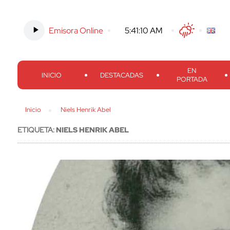
Emisora Online
-
5:41:11 AM
Twitter
Facebook
Threads
Inst
EN
INICIO
DESTACADAS
PORTADA
Inicio
Niels Henrik Abel
ETIQUETA:
NIELS HENRIK ABEL