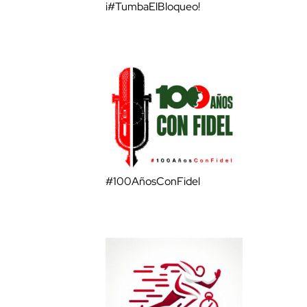
¡#TumbaElBloqueo!
#100AñosConFidel