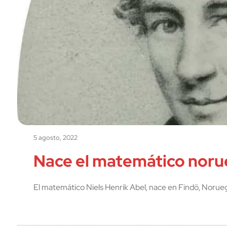
5 agosto, 2022
Nace el matemático norue
El matemático Niels Henrik Abel, nace en Findö, Norueg