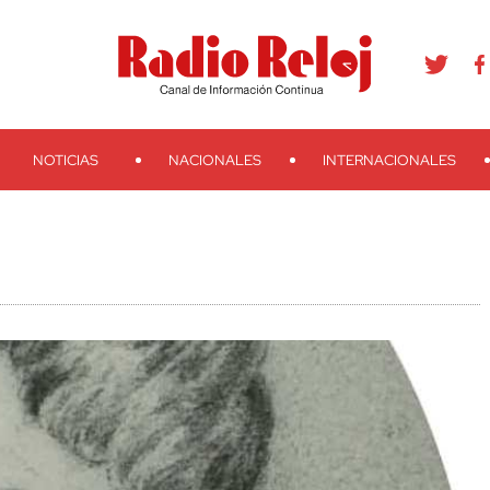
agram
Youtube
Telegram
Teveo
Ivoox
RSS
Search
NOTICIAS
NACIONALES
INTERNACIONALES