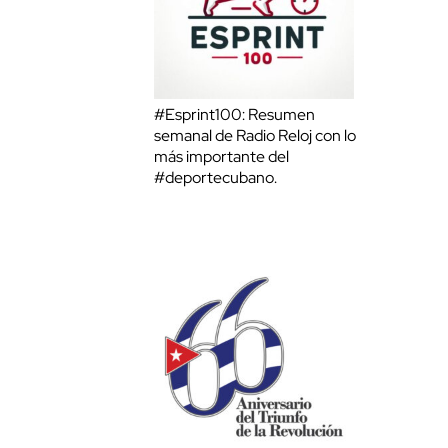
#Esprint100: Resumen
semanal de Radio Reloj con lo
más importante del
#deportecubano.