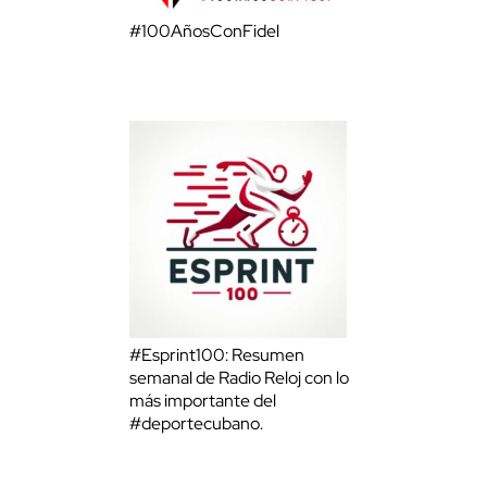
#100AñosConFidel
#Esprint100: Resumen
semanal de Radio Reloj con lo
más importante del
#deportecubano.