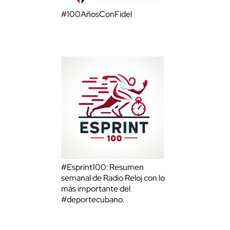
#100AñosConFidel
#Esprint100: Resumen
semanal de Radio Reloj con lo
más importante del
#deportecubano.