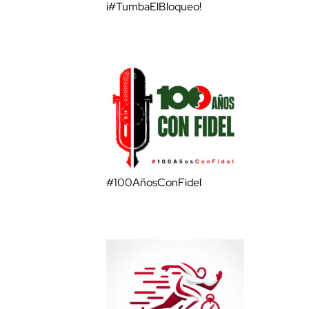
¡#TumbaElBloqueo!
#100AñosConFidel