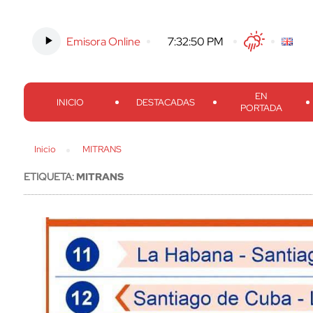
Emisora Online
-
7:32:51 PM
Twitter
Facebook
Threads
Inst
EN
INICIO
DESTACADAS
PORTADA
Inicio
MITRANS
ETIQUETA:
MITRANS