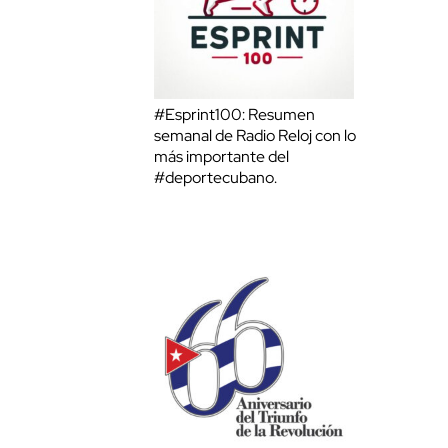
#Esprint100: Resumen
semanal de Radio Reloj con lo
más importante del
#deportecubano.