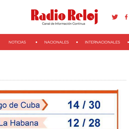
agram
Youtube
Telegram
Teveo
Ivoox
RSS
Search
NOTICIAS
NACIONALES
INTERNACIONALES