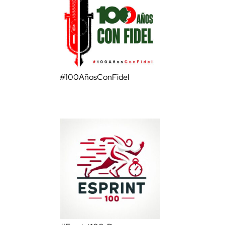
#100AñosConFidel