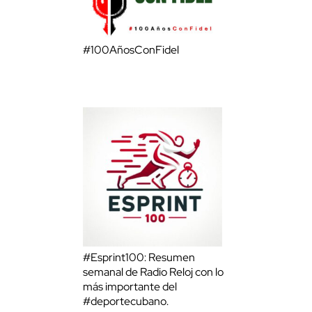
#100AñosConFidel
#Esprint100: Resumen
semanal de Radio Reloj con lo
más importante del
#deportecubano.