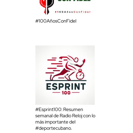
#100AñosConFidel
#Esprint100: Resumen
semanal de Radio Reloj con lo
más importante del
#deportecubano.