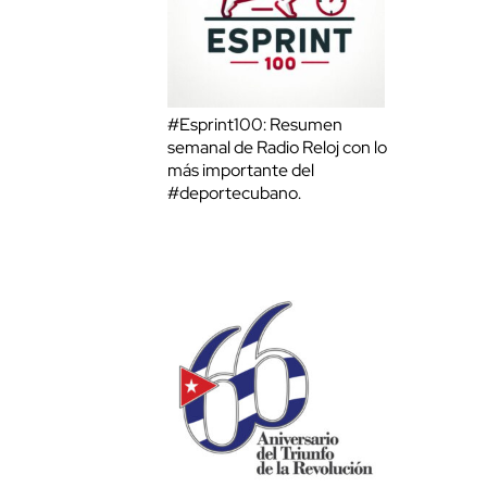
#Esprint100: Resumen
semanal de Radio Reloj con lo
más importante del
#deportecubano.