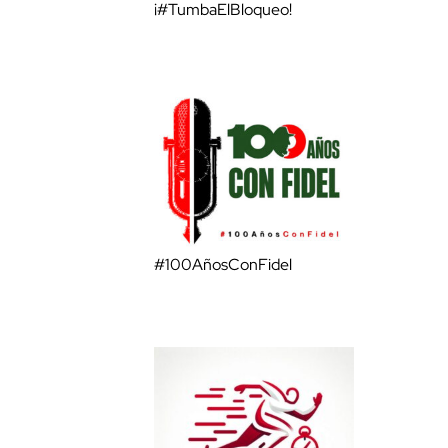
¡#TumbaElBloqueo!
#100AñosConFidel