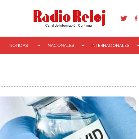
agram
Youtube
Telegram
Teveo
Ivoox
RSS
Search
NOTICIAS
NACIONALES
INTERNACIONALES