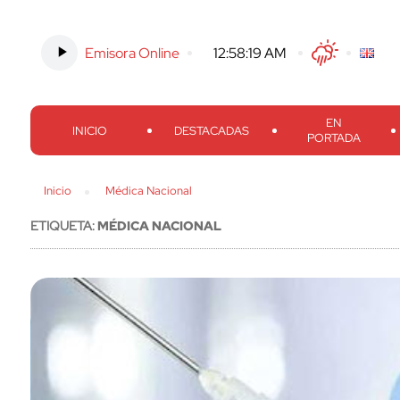
Emisora Online
-
12:58:20 AM
Twitter
Facebook
Threads
Inst
EN
INICIO
DESTACADAS
PORTADA
Inicio
Médica Nacional
ETIQUETA:
MÉDICA NACIONAL